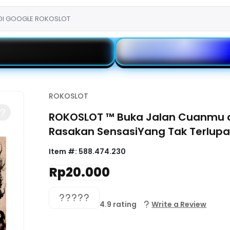
ROKOSLOT
ROKOSLOT ™ Buka Jalan Cuanmu 
Rasakan SensasiYang Tak Terlup
Item #:
588.474.230
Rp20.000
4.9 rating
Write a Review