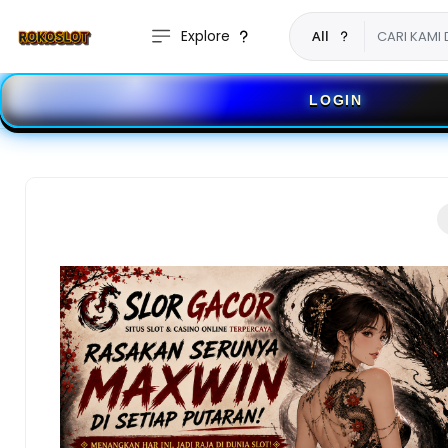
Explore
All
LOGIN